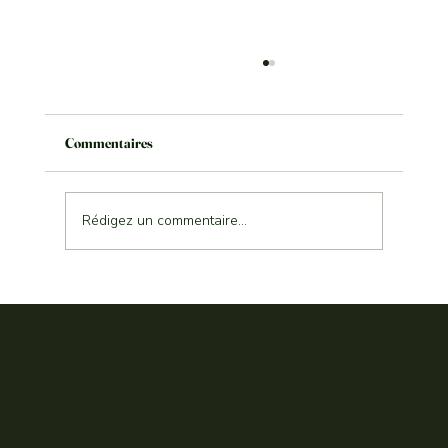
Commentaires
Rédigez un commentaire...
Déjeuner à Marrakech médina — une
expérience ensoleillée et raffinée chez Villa
Aaron