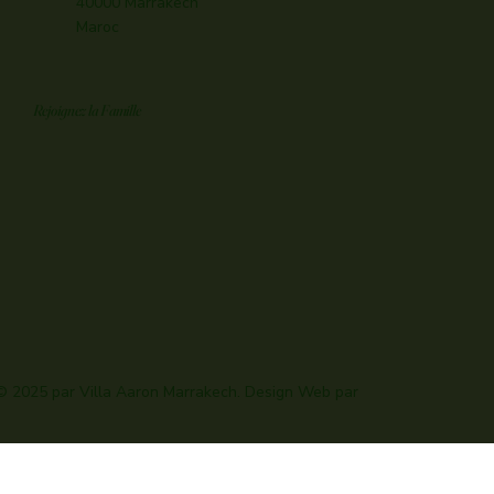
40000 Marrakech
Maroc
Rejoignez la Famille
© 2025 par Villa Aaron Marrakech. Design Web par