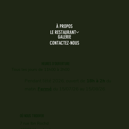
À PROPOS
LE RESTAURANT
GALERIE
CONTACTEZ-NOUS
HEURES D'OUVERTURE
Tous les jours d
e 11h00 à 2h00
Pendant l'été 2026, ouvert de
18h à 2h
du
matin.
Fermé
du 15/07/26 au 15/08/26.
OÙ NOUS TROUVER
7 rue Ibn Rochd