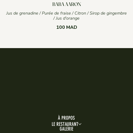
BABA AARON
Jus de grenadine / Purée de fraise / Citron / Sirop de gingembre
/ Jus d'orange
100 MAD
À PROPOS
LE RESTAURANT
GALERIE