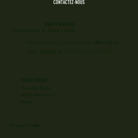
CONTACTEZ-NOUS
HEURES D'OUVERTURE
Tous les jours d
e 11h00 à 2h00
Pendant l'été 2026, ouvert de
18h à 2h
du
matin.
Fermé
du 15/07/26 au 15/08/26.
OÙ NOUS TROUVER
7 rue Ibn Rochd
40000 Marrakech
Maroc
Rejoignez la Famille